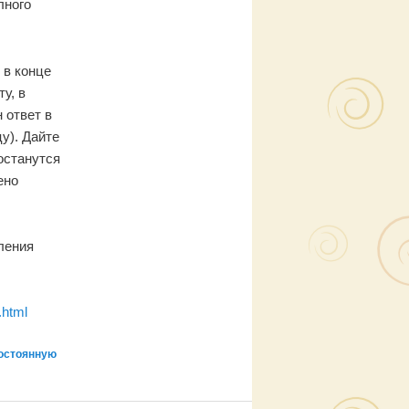
у, в
 ответ в
у). Дайте
останутся
ено
ления
.html
остоянную