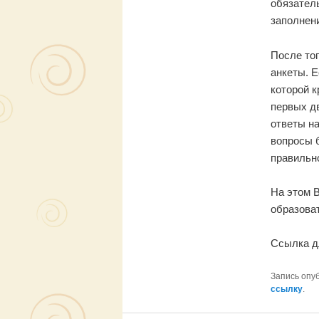
анкеты. Е
которой к
первых дв
ответы на
вопросы б
правильн
На этом 
образова
Ссылка д
Запись опу
ссылку
.
Официальный интернет-ресурс
МДОУ «Детский сад № 23»