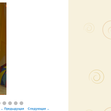
Навигация
←
Предыдущая
Следующая
→
по
записям