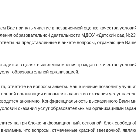
ем Вас принять участие в независимой оценке качества услови
ления образовательной деятельности МДОУ «Детский сад №23
 ответы на представленные в анкете вопросы, отражающие Ваш
оводится в целях выявления мнения граждан о качестве услови
услуг образовательной организацией.
та, ответьте на вопросы анкеты. Ваше мнение позволит улучши
ельной организации и повысить качество оказания услуг насел
оводится анонимно. Конфиденциальность высказанного Вами мн
условий оказания услуг образовательными организациями гаран
елится на три блока: информационный, основной, блок свободн
 внимание, что вопросы, отмеченные красной звездочкой, явля
ными для ответа, результаты будут учтены только в случае по
ия анкеты.
о, как все ответы даны, необходимо нажать кнопку «Отправить»