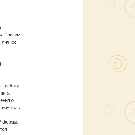
й
». Просим
е личное
й
ть работу
ению.
ения о
тируется.
ой формы.
ются
лного
 в конце