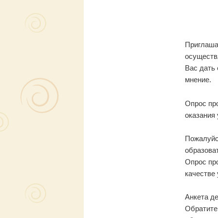
Приглаша
осуществ
Вас дать
мнение.
Опрос пр
оказания 
Пожалуйс
образоват
Опрос пр
качестве 
Анкета д
Обратите
обязатель
заполнен
После тог